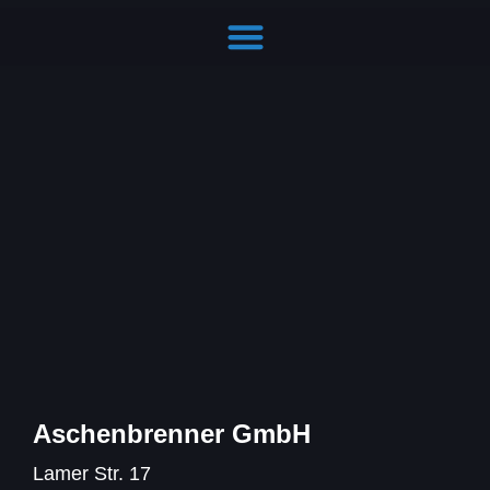
Hallenbau Fragen: Die Antworten auf einen Blick​
Aschenbrenner GmbH
Lamer Str. 17