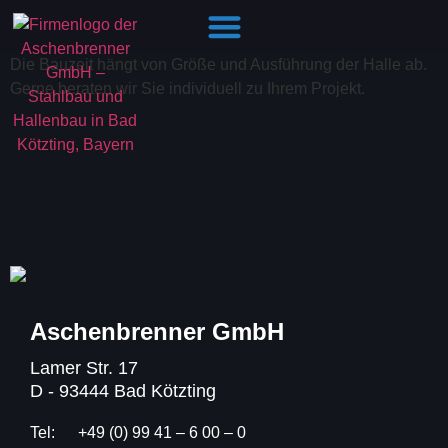
Hallenbau Fragen: Die Antworten auf einen Blick​
Die Bauzeit hängt von Größe und Ausführung der Halle ab.
Gerne beraten wir Sie individuell zu Ihrem Projekt.
Aschenbrenner GmbH
Lamer Str. 17
D - 93444 Bad Kötzting
Tel:
+49 (0) 99 41 – 6 00 – 0